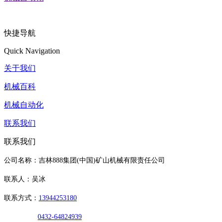
快捷导航
Quick Navigation
关于我们
机械百科
机械自动化
联系我们
联系我们
公司名称：吉林888集团(中国)矿山机械有限责任公司
联系人：吴冰
联系方式：
13944253180
0432-64824939