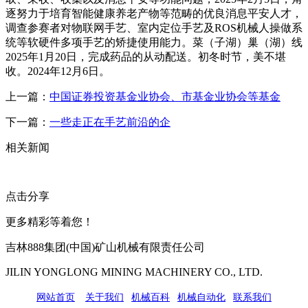
逐努力于培育智能健康养老产物等范畴的优良消息平安人才，
调查参赛者对物联网手艺、室内定位手艺及ROS机械人操做系
统等软硬件多项手艺的矫捷使用能力。菜（子湖）巢（湖）线
2025年1月20日，完成药品的从动配送。初冬时节，美不堪
收。2024年12月6日。
上一篇：
中国证券投资基金业协会、市基金业协会等基金
下一篇：
一些走正在手艺前沿的企
相关新闻
点击分享
更多精彩等着您！
吉林888集团(中国)矿山机械有限责任公司
JILIN YONGLONG MINING MACHINERY CO., LTD.
网站首页
|
关于我们
|
机械百科
|
机械自动化
|
联系我们