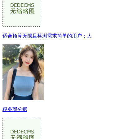
适合预算无限且检测需求简单的用户；大
税务部分据