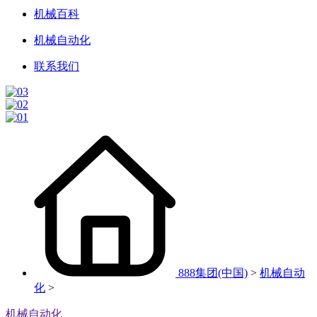
机械百科
机械自动化
联系我们
888集团(中国)
>
机械自动
化
>
机械自动化