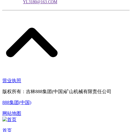
电子邮箱：
YL3180@163.COM
营业执照
版权所有：吉林888集团(中国)矿山机械有限责任公司
888集团(中国)
网站地图
首页