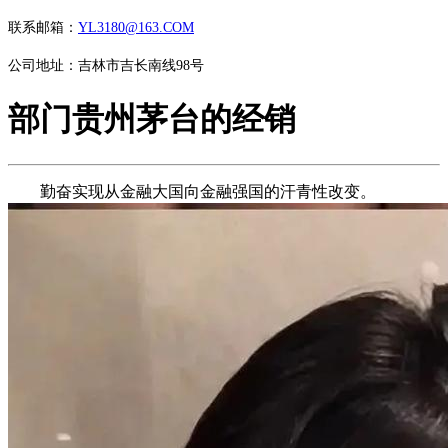
联系邮箱：
YL3180@163.COM
公司地址：吉林市吉长南线98号
部门贵州茅台的经销
勤奋实现从金融大国向金融强国的汗青性改变。