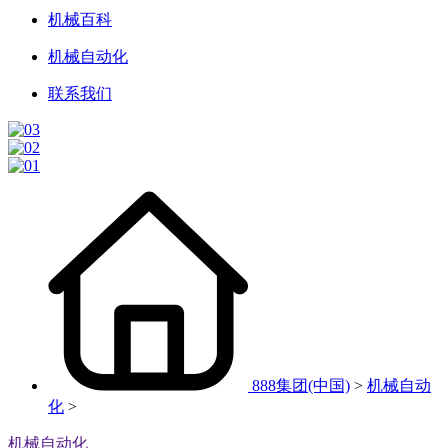
机械百科
机械自动化
联系我们
888集团(中国)
>
机械自动
化
>
机械自动化