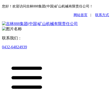
您好！欢迎访问吉林888集团(中国)矿山机械有限责任公司！
网站首页
|
联系方式
联系我们：
0432-64824939