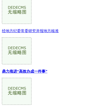
经地方纪委常委研究并报地方核准
鼎力推进“高效办成一件事”