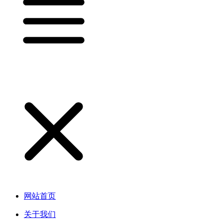
网站首页
关于我们