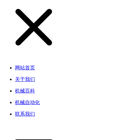
网站首页
关于我们
机械百科
机械自动化
联系我们