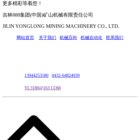
更多精彩等着您！
吉林888集团(中国)矿山机械有限责任公司
JILIN YONGLONG MINING MACHINERY CO., LTD.
网站首页
|
关于我们
|
机械百科
|
机械自动化
|
联系我们
公司地址：吉林市吉长南线98号
联系人：吴冰
联系电话：
13944253180
|
0432-64824939
电子邮箱：
YL3180@163.COM