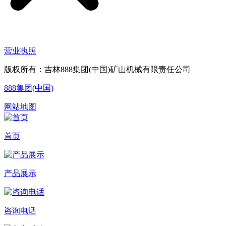
营业执照
版权所有：吉林888集团(中国)矿山机械有限责任公司
888集团(中国)
网站地图
首页
产品展示
咨询电话