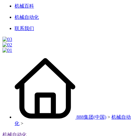
机械百科
机械自动化
联系我们
888集团(中国)
>
机械自动
化
>
机械自动化