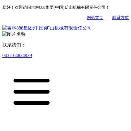
您好！欢迎访问吉林888集团(中国)矿山机械有限责任公司！
网站首页
|
联系方式
联系我们：
0432-64824939