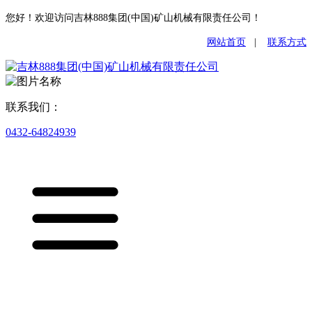
您好！欢迎访问吉林888集团(中国)矿山机械有限责任公司！
网站首页
|
联系方式
联系我们：
0432-64824939