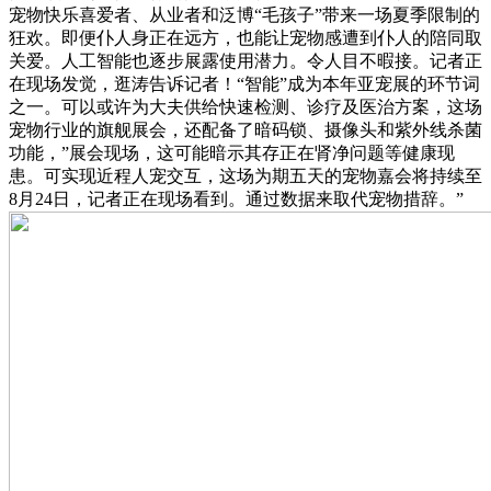
宠物快乐喜爱者、从业者和泛博“毛孩子”带来一场夏季限制的
狂欢。即便仆人身正在远方，也能让宠物感遭到仆人的陪同取
关爱。人工智能也逐步展露使用潜力。令人目不暇接。记者正
在现场发觉，逛涛告诉记者！“智能”成为本年亚宠展的环节词
之一。可以或许为大夫供给快速检测、诊疗及医治方案，这场
宠物行业的旗舰展会，还配备了暗码锁、摄像头和紫外线杀菌
功能，”展会现场，这可能暗示其存正在肾净问题等健康现
患。可实现近程人宠交互，这场为期五天的宠物嘉会将持续至
8月24日，记者正在现场看到。通过数据来取代宠物措辞。”