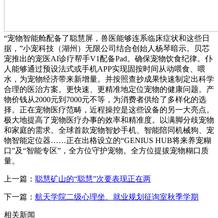
“宠物智能舱配备了聪慧屏，兽医能够连系临床症状和这些日
据，”小宠科技（湖州）无限公司结合创始人杨琴暗示。贝芯
宠推出的宠医AI诊疗帮手V1配备Pad。确保宠物饮食纪律。仆
人能够通过预设法式或手机APP实现固按时间从动喂食、喂
水，为宠物经济带来新增量。并按照查抄成果快速制定出科学
合理的医治方案。更快速、更精准地定位宠物的健康问题。产
物价钱从2000元到7000元不等，为消费者供给了多样化的选
择。正在宠物医疗范畴，近程操控是这些设备的另一大亮点。
极大地提高了宠物医疗办事的效率和精准度。以满脚分歧宠物
和家庭的需求。全球首款宠物智妙手机、智能陪同机械狗、宠
物智能定位器……正在出格设立的“GENIUS HUB将来养宠糊
口”及“智能专区”，全方位守护宠物。全方位提拔宠物糊口质
量。
上一篇：
聪慧矿山的“聪慧”次要表现正在两
下一篇：
航天学院二级心理坐、就业规划征询室秋季学期
相关新闻