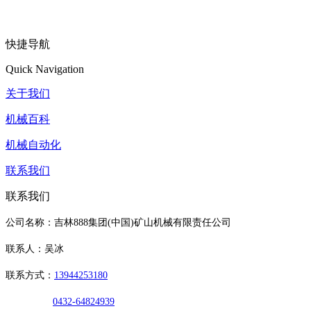
快捷导航
Quick Navigation
关于我们
机械百科
机械自动化
联系我们
联系我们
公司名称：吉林888集团(中国)矿山机械有限责任公司
联系人：吴冰
联系方式：
13944253180
0432-64824939