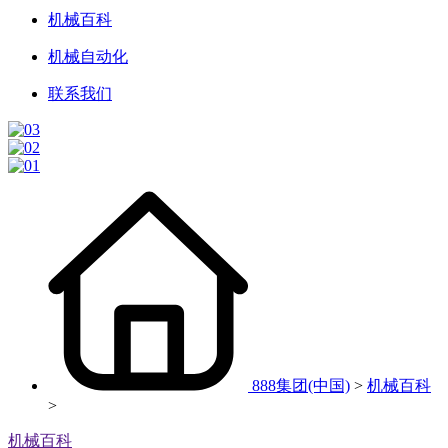
机械百科
机械自动化
联系我们
888集团(中国)
>
机械百科
>
机械百科