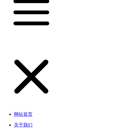
网站首页
关于我们