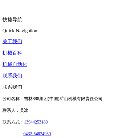
快捷导航
Quick Navigation
关于我们
机械百科
机械自动化
联系我们
联系我们
公司名称：吉林888集团(中国)矿山机械有限责任公司
联系人：吴冰
联系方式：
13944253180
0432-64824939