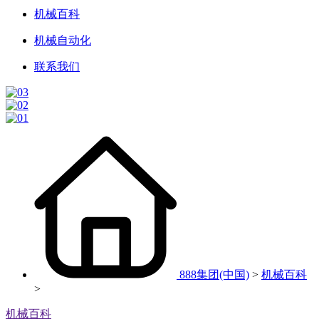
机械百科
机械自动化
联系我们
888集团(中国)
>
机械百科
>
机械百科