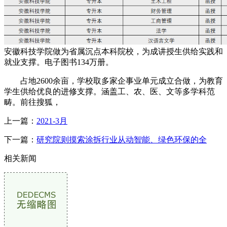
安徽科技学院做为省属沉点本科院校，为成讲授生供给实践和
就业支撑。电子图书134万册。
占地2600余亩，学校取多家企事业单元成立合做，为教育
学生供给优良的进修支撑。涵盖工、农、医、文等多学科范
畴。前往搜狐，
上一篇：
2021-3月
下一篇：
研究院则摸索涂拆行业从动智能、绿色环保的全
相关新闻