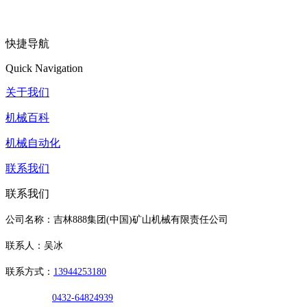
快捷导航
Quick Navigation
关于我们
机械百科
机械自动化
联系我们
联系我们
公司名称：吉林888集团(中国)矿山机械有限责任公司
联系人：吴冰
联系方式：
13944253180
0432-64824939