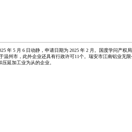
 5 月 6 日动静，申请日期为 2025 年 2 月。国度学问
05B，位于温州市，此外企业还具有行政许可11个。瑞安市江南铝
和压延加工业为从的企业。