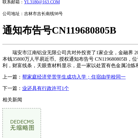
联系邮箱：
YL3180@163.COM
公司地址：吉林市吉长南线98号
通知布告号CN119680805B
瑞安市江南铝业无限公司共对外投资了1家企业，金融界 2025 年
本钱35800万人平易近币。授权通知布告号 CN1196808
利，财富线条，天眼查材料显示，是一家以处置有色金属冶炼
上一篇：
帮家庭经济坚苦学生成功入学；住宿由学校同一
下一篇：
业还具有行政许可1个
相关新闻