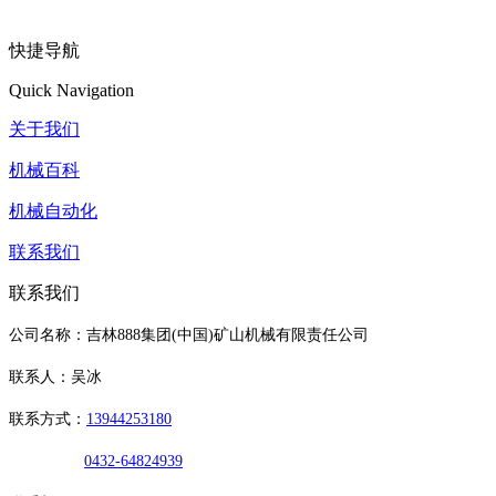
快捷导航
Quick Navigation
关于我们
机械百科
机械自动化
联系我们
联系我们
公司名称：吉林888集团(中国)矿山机械有限责任公司
联系人：吴冰
联系方式：
13944253180
0432-64824939