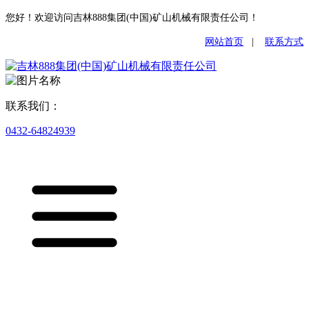
您好！欢迎访问吉林888集团(中国)矿山机械有限责任公司！
网站首页
|
联系方式
联系我们：
0432-64824939