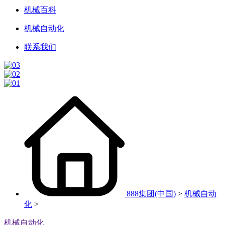
机械百科
机械自动化
联系我们
888集团(中国)
>
机械自动
化
>
机械自动化