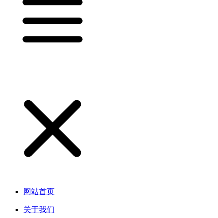
网站首页
关于我们