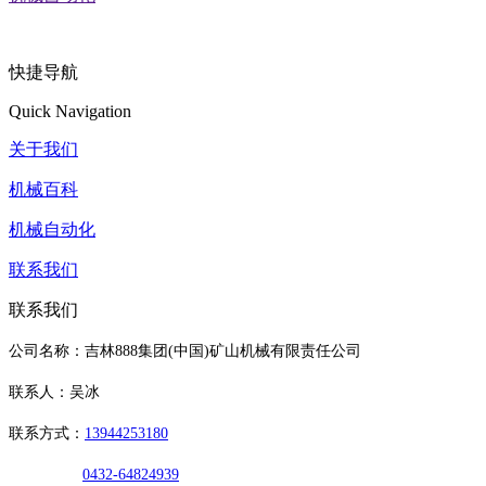
快捷导航
Quick Navigation
关于我们
机械百科
机械自动化
联系我们
联系我们
公司名称：吉林888集团(中国)矿山机械有限责任公司
联系人：吴冰
联系方式：
13944253180
0432-64824939