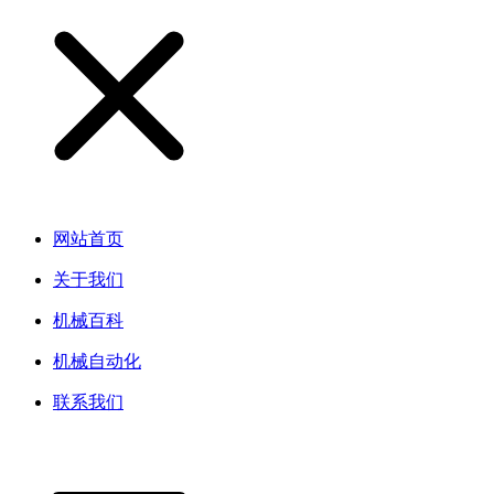
网站首页
关于我们
机械百科
机械自动化
联系我们