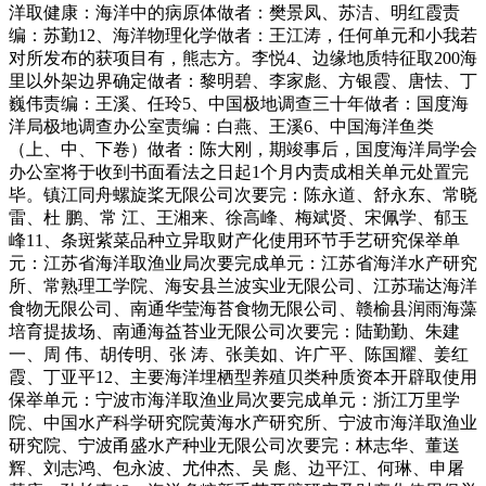
洋取健康：海洋中的病原体做者：樊景凤、苏洁、明红霞责
编：苏勤12、海洋物理化学做者：王江涛，任何单元和小我若
对所发布的获项目有，熊志方。李悦4、边缘地质特征取200海
里以外架边界确定做者：黎明碧、李家彪、方银霞、唐怯、丁
巍伟责编：王溪、任玲5、中国极地调查三十年做者：国度海
洋局极地调查办公室责编：白燕、王溪6、中国海洋鱼类
（上、中、下卷）做者：陈大刚，期竣事后，国度海洋局学会
办公室将于收到书面看法之日起1个月内责成相关单元处置完
毕。镇江同舟螺旋桨无限公司次要完：陈永道、舒永东、常晓
雷、杜 鹏、常 江、王湘来、徐高峰、梅斌贤、宋佩学、郁玉
峰11、条斑紫菜品种立异取财产化使用环节手艺研究保举单
元：江苏省海洋取渔业局次要完成单元：江苏省海洋水产研究
所、常熟理工学院、海安县兰波实业无限公司、江苏瑞达海洋
食物无限公司、南通华莹海苔食物无限公司、赣榆县润雨海藻
培育提拔场、南通海益苔业无限公司次要完：陆勤勤、朱建
一、周 伟、胡传明、张 涛、张美如、许广平、陈国耀、姜红
霞、丁亚平12、主要海洋埋栖型养殖贝类种质资本开辟取使用
保举单元：宁波市海洋取渔业局次要完成单元：浙江万里学
院、中国水产科学研究院黄海水产研究所、宁波市海洋取渔业
研究院、宁波甬盛水产种业无限公司次要完：林志华、董送
辉、刘志鸿、包永波、尤仲杰、吴 彪、边平江、何琳、申屠