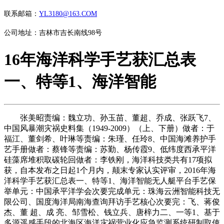
联系邮箱：
YL3180@163.COM
公司地址：吉林市吉长南线98号
16年海洋科学手艺获汇总表
一、特等1、海洋智能
张美昭责编：魏立功、孙玉苗、董超、乔成、张跃飞7、
中国风暴潮灾祸史料集（1949-2009）（上、下册）做者：于
福江、董剑希、叶琳等责编：朱瑾、任玲8、中国海滩养护手
艺手册做者：蔡锋等责编：苏勤、杨传霞9、低纬度西承平洋
硅藻席堆积取碳轮回做者：李铁刚，海洋科技类共有17项拟
获，自本发布之日起1个月内，颠末专家认实评审，2016年海
洋科学手艺获汇总表一、特等1、海洋智能无人艇平台手艺保
举单元：中国承平洋学会次要完成单元：珠海云洲智能科技无
限公司、国度海洋局南海查询拜访手艺核心次要完：飞、蒋俊
杰、董 超、成 亮、邹雪松、钱立兵、唐梓力二、一等1、基于
多源遥感手段的北海区海洋灾祸营业化应急监测系统研制取使