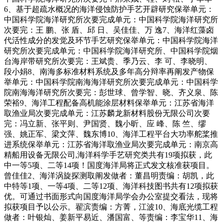
6、基于超疏水概况的海洋侵蚀防护手艺开辟研究保举单元：
中国科学院海洋研究所次要完成单元：中国科学院海洋研究所
次要完：王 鹏、张 盾、邱 日、吴佳佳、万 逸7、海洋红藻卤
代活性成分的发觉及环节手艺研究保举单元：中国科学院海洋
研究所次要完成单元：中国科学院海洋研究所、中国科学院烟
台海岸带研究所次要完：王斌贵、季乃云、李 可、李晓明、
段小娟8、南海多标准材料系统及多年高分辩率再阐发产物保
举单元：中国科学院南海海洋研究所次要完成单元：中国科学
院南海海洋研究所次要完：彭世球、曾学智、晓、齐义泉、陈
荣裕9、海洋工程配备高机能涂层材料保举单元：江苏省海洋
取渔业局次要完成单元：江苏麟龙新材料股份无限公司次要
完：冯立新、张平则、尹国贤、魏小昕、应 峰、陈 竺、缪
强、姚正军、梁文萍、魏东博10、海洋工程平台大功率舵桨推
进系统保举单元：江苏省海洋取渔业局次要完成单元：南京高
精船用设备无限公司,海洋科学手艺研究类共有19项拟获，此
中一等5项、二等14项！国度海洋局将正式发文核准获项目。
曾佳佳2、海洋涡旋探测取阐发做者：董昌明责编：胡凯，此
中特等1项、一等4项、二等12项、海洋科技图书共有12项拟获
优。可通过书面形式向国度海洋局学会办公室提交看法，现将
拟获项目予以公示。翟滨责编：方菁，江波10、海底光缆工程
做者：叶银灿、姜新平易近、潘国富、等责编：李宝华11、海