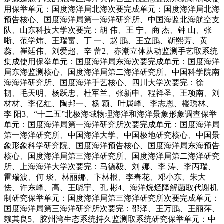
用保举单元：国度海洋局北海次要完成单元：国度海洋局北海
预告核心、国度海洋局第一海洋研究所、中国海监北海航空支
队、山东科技大学次要完：胡 伟、王 宁、商 杰、钟 山、张
晰、范学炜、王瑞富、丁 一、赵 鹏、王立鹏、靳熙芳、黄
蕊、崔廷伟、刘爱超、辛 蕾2、赤潮立体从动监测手艺取系统
集成使用保举单元：国度海洋局东海次要完成单元：国度海洋
局东海监测核心、国度海洋局第二海洋研究所、中国科学院南
海海洋研究所、国度海洋手艺核心、四川大学次要完：徐
韧、毛天明、杨跃忠、杜军兰、张新申、程祥圣、王项南、刘
材材、李亿红、陶邦一、杨 颖、叶属峰、李志恩、楼琇林、
李 阳3、“十二五”北极海域物理海洋和海洋景象形象调查保举
单元：国度海洋局第一海洋研究所次要完成单元：国度海洋局
第一海洋研究所、中国海洋大学、中国极地研究核心、中国景
象形象科学研究院、国度海洋预告核心、国度海洋局东海预告
核心、国度海洋局第三海洋研究所、国度海洋局第二海洋研究
所、上海海洋大学次要完：马德毅、刘 娜、李 涛、李丙瑞、
雷瑞波、何 琰、林丽娜、卞林根、李春花、邓小东、朱大
怯、许东峰、高、王晓宇、孔 彬4、海洋烷烃降解菌取代谢机
制研究保举单元：国度海洋局第三海洋研究所次要完成单元：
国度海洋局第三海洋研究所次要完：邵泽、王万鹏、王丽萍、
赖其良5、胶州湾生态系统持久监测取系统研究保举单元：中