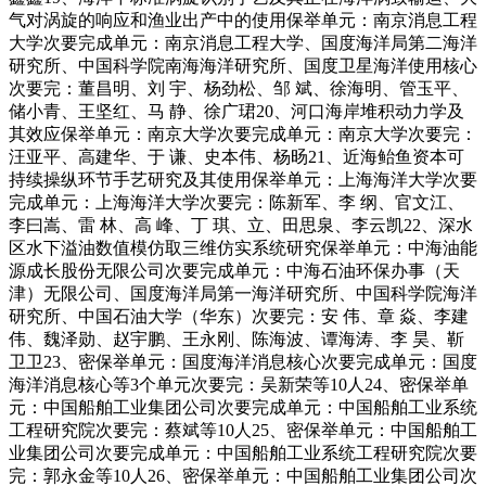
气对涡旋的响应和渔业出产中的使用保举单元：南京消息工程
大学次要完成单元：南京消息工程大学、国度海洋局第二海洋
研究所、中国科学院南海海洋研究所、国度卫星海洋使用核心
次要完：董昌明、刘 宇、杨劲松、邹 斌、徐海明、管玉平、
储小青、王坚红、马 静、徐广珺20、河口海岸堆积动力学及
其效应保举单元：南京大学次要完成单元：南京大学次要完：
汪亚平、高建华、于 谦、史本伟、杨旸21、近海鲐鱼资本可
持续操纵环节手艺研究及其使用保举单元：上海海洋大学次要
完成单元：上海海洋大学次要完：陈新军、李 纲、官文江、
李曰嵩、雷 林、高 峰、丁 琪、立、田思泉、李云凯22、深水
区水下溢油数值模仿取三维仿实系统研究保举单元：中海油能
源成长股份无限公司次要完成单元：中海石油环保办事（天
津）无限公司、国度海洋局第一海洋研究所、中国科学院海洋
研究所、中国石油大学（华东）次要完：安 伟、章 焱、李建
伟、魏泽勋、赵宇鹏、王永刚、陈海波、谭海涛、李 昊、靳
卫卫23、密保举单元：国度海洋消息核心次要完成单元：国度
海洋消息核心等3个单元次要完：吴新荣等10人24、密保举单
元：中国船舶工业集团公司次要完成单元：中国船舶工业系统
工程研究院次要完：蔡斌等10人25、密保举单元：中国船舶工
业集团公司次要完成单元：中国船舶工业系统工程研究院次要
完：郭永金等10人26、密保举单元：中国船舶工业集团公司次