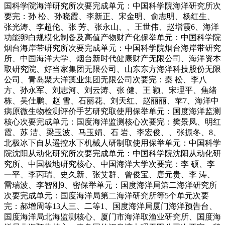
国科学院海洋研究所次要完成单元：中国科学院海洋研究所次
要完：孙 松、孙晓霞、李新正、宋金明、俞志明、杨红生、
张光涛、李超伦、张 芳、张永山、、王世伟、赵增霞6、海洋
功能卵白规模化制备及高值产物财产化保举单元：中国科学院
烟台海岸带研究所次要完成单元：中国科学院烟台海岸带研究
所、中国海洋大学、烟台新时代健康财产无限公司、海洋资本
取研究院、好当家集团无限公司、山东东方海洋科技股份无限
公司、青岛聚大洋藻业集团无限公司次要完：秦 松、李八
方、孙永军、刘志河、刘云涛、张 健、王 颖、宋理平、焦绪
栋、吴仕鹏、赵 雪、石丽花、刘天红、赵丽丽、苹7、海洋中
病原微生物检测评价手艺研究取使用保举单元：国度海洋监测
核心次要完成单元：国度海洋监测核心次要完：樊景凤、明红
霞、苏 洁、梁玉波、马玉娟、石 岩、李宏俊、、张振冬、8、
北极冰下自从遥控水下机械人研制取使用保举单元：中国科学
院沈阳从动化研究所次要完成单元：中国科学院沈阳从动化研
究所、中国极地研究核心、中国海洋大学次要完：李 硕、李
一平、李丙瑞、史久新、张艾群、曾俊宝、唐元贵、李 涛、
雷瑞波、李智刚9、密保举单元：国度海洋局第二海洋研究所
次要完成单元：国度海洋局第二海洋研究所等5个单元次要
完：郝增周等13人三、二等1、国度海洋局厦门海洋预告台、
国度海洋局北海监测核心、厦门市海洋取渔业研究所、国度海