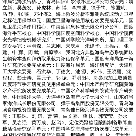
洋局北海预告核心、青岛国信汇泉湾办理无限公司次要完：魏
立新、吴茂发、孙虎林、苏 博、李志强、徐子钧、陈国斌、
马 静、张 薇、邓小花2、海上微波分析不雅测系统取动力卫星
定标使用保举单元：国度卫星海洋使用核心次要完成单元：国
度卫星海洋使用核心、中海油消息科技无限公司分公司、国度
海洋手艺核心、中国科学院国度空间科学核心、中国科学院西
安光学细密机械研究所、中国科学院海洋研究所、厦门理工学
院次要完：林明森、兰志刚、宋庆君、朱建华、王振占、张
建、申 辉、周 武、何原荣3、我国北方典型海岛生态系统固碳
生物资本查询拜访取承载力评估保举单元：国度海洋局第一海
洋研究所次要完成单元：国度海洋局第一海洋研究所、天津理
工大学次要完：石洪华、丁德文、池 源、郑 伟、王晓丽、沈
程程、彭士涛、霍元子、郭 振、乔明阳4、刺参深加工取质量
尺度环节手艺研究及使用保举单元：中国水产科学研究院黄海
水产研究所次要完成单元：中国水产科学研究院黄海水产研究
所、中国海洋大学、大连棒棰岛海产股份无限公司、山东好当
家海洋成长股份无限公司、獐子岛集团股份无限公司、青岛海
滨食物投资控股无限公司、青岛佳日隆海洋食物无限公司次要
完：王联珠、刘 淇、曹 荣、白文嘉、薛 怯、郭莹莹、孙永
军、吴岩强、黄万成、赵 玲5、定位壳聚糖硫酸酯制备取降血
糖活性研究保举单元：中国科学院海洋研究所次要完成单元：
中国科学院海洋研究所次要完：邢荣娥、程、刘 松、于华华