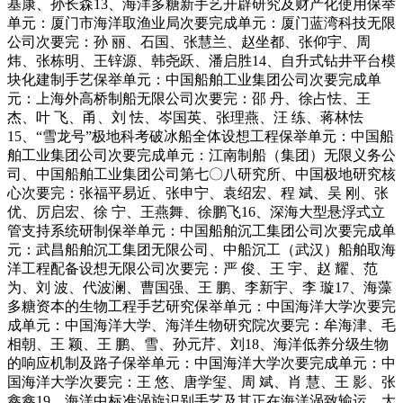
基康、孙长森13、海洋多糖新手艺开辟研究及财产化使用保举
单元：厦门市海洋取渔业局次要完成单元：厦门蓝湾科技无限
公司次要完：孙 丽、石国、张慧兰、赵坐都、张仰宇、周
炜、张栋明、王锌源、韩尧跃、潘启胜14、自升式钻井平台模
块化建制手艺保举单元：中国船舶工业集团公司次要完成单
元：上海外高桥制船无限公司次要完：邵 丹、徐占怯、王
杰、叶 飞、甬、刘 怯、岑国英、张理燕、汪 练、蒋林怯
15、“雪龙号”极地科考破冰船全体设想工程保举单元：中国船
舶工业集团公司次要完成单元：江南制船（集团）无限义务公
司、中国船舶工业集团公司第七〇八研究所、中国极地研究核
心次要完：张福平易近、张申宁、袁绍宏、程 斌、吴 刚、张
优、厉启宏、徐 宁、王燕舞、徐鹏飞16、深海大型悬浮式立
管支持系统研制保举单元：中国船舶沉工集团公司次要完成单
元：武昌船舶沉工集团无限公司、中船沉工（武汉）船舶取海
洋工程配备设想无限公司次要完：严 俊、王 宇、赵 耀、范
为、刘 波、代波澜、曹国强、王 鹏、李新宇、李 璇17、海藻
多糖资本的生物工程手艺研究保举单元：中国海洋大学次要完
成单元：中国海洋大学、海洋生物研究院次要完：牟海津、毛
相朝、王 颖、王 鹏、雪、孙元芹、刘18、海洋低养分级生物
的响应机制及路子保举单元：中国海洋大学次要完成单元：中
国海洋大学次要完：王 悠、唐学玺、周 斌、肖 慧、王 影、张
鑫鑫19、海洋中标准涡旋识别手艺及其正在海洋涡致输运、大