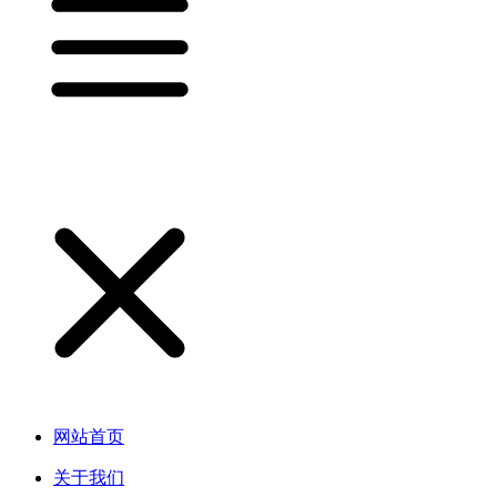
网站首页
关于我们